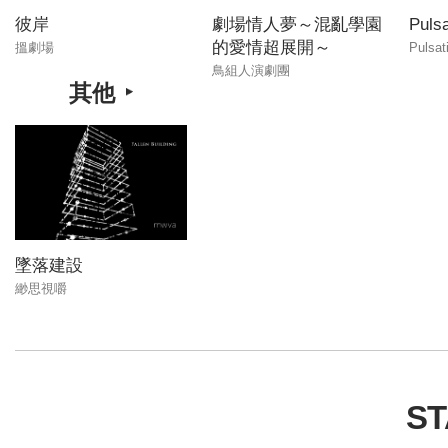
彼岸
劇場情人夢～混亂學園
Pulsa
的愛情超展開～
搵劇場
Pulsa
鳥組人演劇團
其他
墜落建設
緲思視嚼
ST