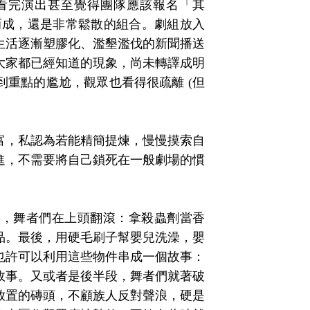
(看完演出甚至覺得團隊應該報名「其
而成，還是非常鬆散的組合。劇組放入
生活逐漸塑膠化、濫墾濫伐的新聞播送
大家都已經知道的現象，尚未轉譯成明
重點的尷尬，觀眾也看得很疏離 (但
富，私認為若能精簡提煉，慢慢摸索自
進，不需要將自己鎖死在一般劇場的慣
圾，舞者們在上頭翻滾：拿殺蟲劑當香
品。最後，用硬毛刷子幫嬰兒洗澡，嬰
也許可以利用這些物件串成一個故事：
故事。又或者是後半段，舞者們就著破
放置的磚頭，不顧族人反對聲浪，硬是