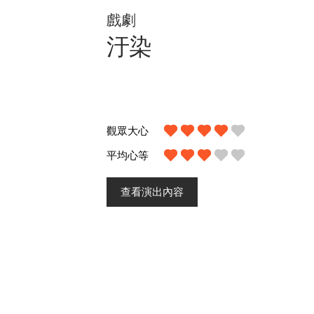
戲劇
汙染
觀眾大心
平均心等
查看演出內容