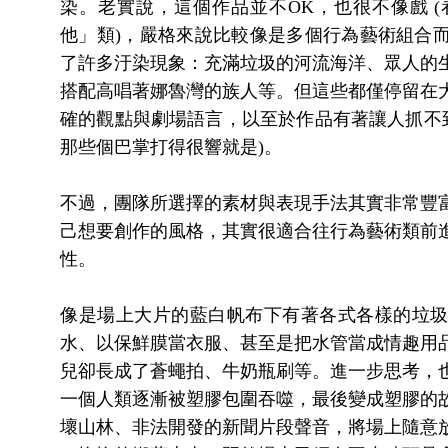
染。老實說，這個作品並不OK，也很不像戲 
他」類)，嚴格來說比較像是多個行為藝術組合
了許多汙染現象：充滿垃圾的河流海洋、眾人的
搭配高唱著娜魯灣的族人等。但這些都僅停留在
確的觀點與劇場語言，以至於作品有著讓人抓不到
那些個巴掌打得很響就是)。
不過，團隊所選擇的素材與表現手法其實非常豐
己想要創作的風格，其實很適合往行為藝術類前
性。
像是場上大片的藍白帆布下有著各式各樣的垃
水、以保鮮膜當衣服、甚至是把水管當成情趣用
兒卻長成了蒼蠅拍、牛奶瓶刷等。進一步思考，
一個人類逐漸被塑膠包圍吞噬，最後變成塑膠的
壞山林、非法開發的新聞片段聲音，將場上隨意