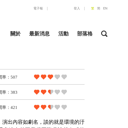
電子報
登入
繁
简
EN
關於
最新消息
活動
部落格
閱率：507
閱率：383
閱率：421
，演出內容如劇名，談的就是環境的汙