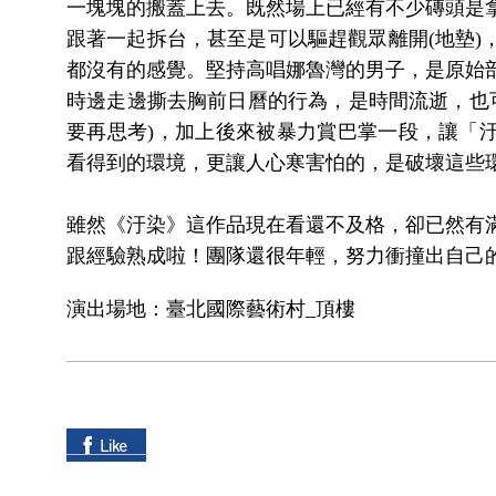
一塊塊的搬蓋上去。既然場上已經有不少磚頭是
跟著一起拆台，甚至是可以驅趕觀眾離開(地墊)
都沒有的感覺。堅持高唱娜魯灣的男子，是原始
時邊走邊撕去胸前日曆的行為，是時間流逝，也可
要再思考)，加上後來被暴力賞巴掌一段，讓「
看得到的環境，更讓人心寒害怕的，是破壞這些
雖然《汙染》這作品現在看還不及格，卻已然有
跟經驗熟成啦！團隊還很年輕，努力衝撞出自己
演出場地：臺北國際藝術村_頂樓