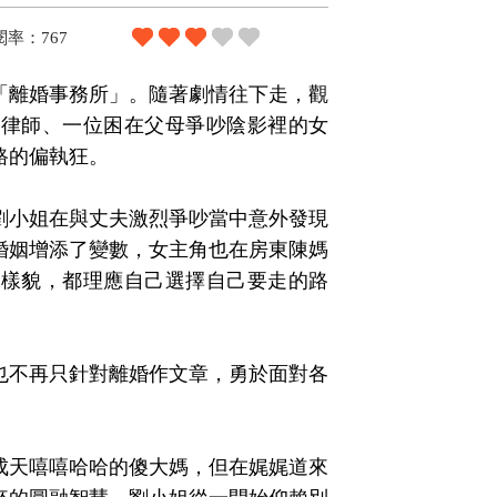
閱率：767
「離婚事務所」。隨著劇情往下走，觀
的律師、一位困在父母爭吵陰影裡的女
路的偏執狂。
劉小姐在與丈夫激烈爭吵當中意外發現
婚姻增添了變數，女主角也在房東陳媽
的樣貌，都理應自己選擇自己要走的路
也不再只針對離婚作文章，勇於面對各
成天嘻嘻哈哈的傻大媽，但在娓娓道來