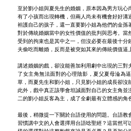
至於劉小姐與夏先生的婚姻，原本因為男方玩心
有了小孩而出現轉機，但兩人尚未有機會好好溝
袒護自己的孩子，還一直要劉小姐為他們的金孫
對於傳統婚姻當中的女性價值的批判與思考。當
受到的拘束也是其中之一，但沒必要在最後十分
夫偷吃而離婚，反而是被突如其來的傳統價值逼
講述婚姻的戲，卻沒能善加利用劇中出現的三對
了女主角無法面對的心理陰影，夏父夏母淪為
草，而夏先生和劉小姐，只見劉小姐的成長卻沒
此外，戲中真正該學會坦誠面對自己的女主角並
二的劉小姐反客為主，成了全劇最有立體感的角
最後，稍微提一下關於台語使用的問題。台語教
習慣講中文的人會選擇用台語唸聖經？這當然可