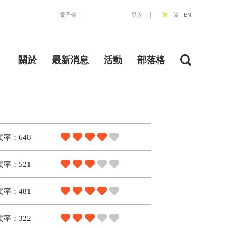
電子報
登入
繁
简
EN
關於
最新消息
活動
部落格
閱率：648
閱率：521
閱率：481
閱率：322