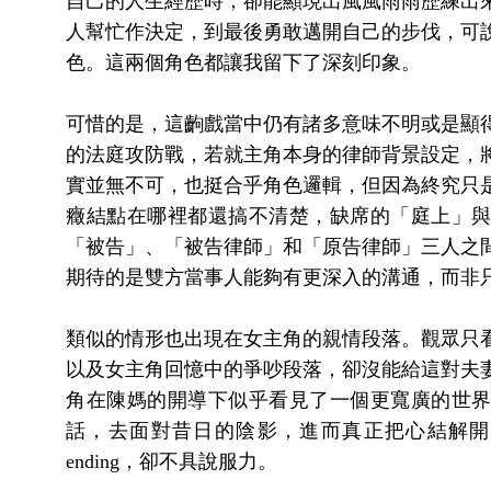
自己的人生經歷時，卻能顯現出風風雨雨歷練出
人幫忙作決定，到最後勇敢邁開自己的步伐，可
色。這兩個角色都讓我留下了深刻印象。
可惜的是，這齣戲當中仍有諸多意味不明或是顯
的法庭攻防戰，若就主角本身的律師背景設定，
實並無不可，也挺合乎角色邏輯，但因為終究只
癥結點在哪裡都還搞不清楚，缺席的「庭上」
「被告」、「被告律師」和「原告律師」三人之
期待的是雙方當事人能夠有更深入的溝通，而非
類似的情形也出現在女主角的親情段落。觀眾只
以及女主角回憶中的爭吵段落，卻沒能給這對夫
角在陳媽的開導下似乎看見了一個更寬廣的世
話，去面對昔日的陰影，進而真正把心結解開，
ending，卻不具說服力。