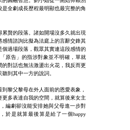
來的圓融智慧。劉小姐從一開始仰賴別
說是全劇成長歷程最明顯也最完整的角
得累贅的段落。諸如開場沒多久就出現
將感情諮詢比擬為法庭上的言辭交鋒其
是個過場段落，觀眾其實連這段感情的
與「原告」的指涉對象並不明確，單就
間的對話也無法激盪出火花，我反而更
只聽到其中一方的說詞。
看到黎父黎母在外人面前的恩愛表象，
妻更多表達自我的空間，就算後來女主
界，編劇卻沒能安排她與父母進一步對
於是就算最後算是給了一個happy