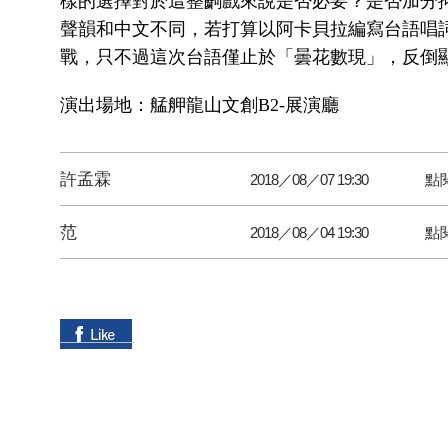
樣的選擇對於這整齣戲來說是否必要？是否加分
聲韻和中文不同，若打算以阿卡貝拉編寫台語唱
戰，只不過這次台語僅止於「曇花數現」，反倒
演出場地：艋舺龍山文創B2-展演廳
許孟霖
2018／08／07 19:30
點
范
2018／08／04 19:30
點閱
描述:
在執行
目前 Web 要求