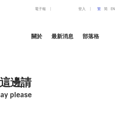
電子報
登入
繁
简
EN
關於
最新消息
部落格
這邊請
way please