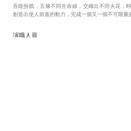
吾能扮戲，五條不同生命線，交織出不同火花，
創造出使人前進的動力，完成一個又一個不可限量
演職人員
杜昕祐陸怡安林羽珞黃莉婷吳逸軒董智傑
黃心妍王嵐曦蔡益達洪辰維吳瑾妍郭岱昀魏大芳陳
感謝
影響‧新劇場
相關推薦