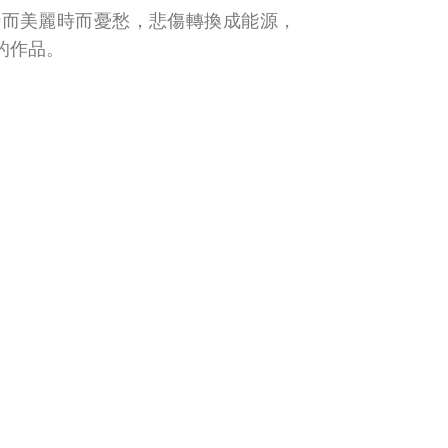
時而美麗時而憂愁，悲傷轉換成能源，
的作品。
鈺中鄭璿