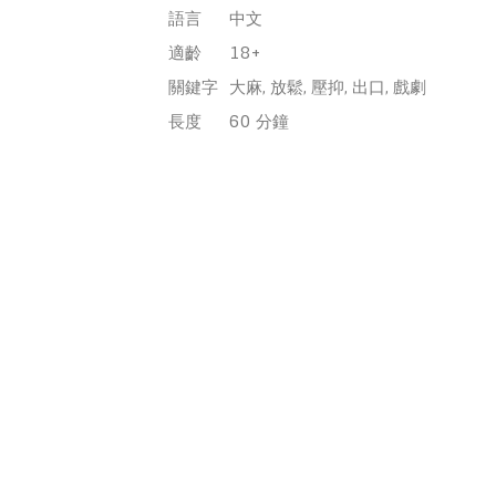
語言
中文
適齡
18+
關鍵字
大麻, 放鬆, 壓抑, 出口, 戲劇
長度
60 分鐘
票價
NT450/360
折扣方案
◎早鳥優惠：6/15至7/6（共三週）不
限張數，享早鳥優惠8折。
前往購票