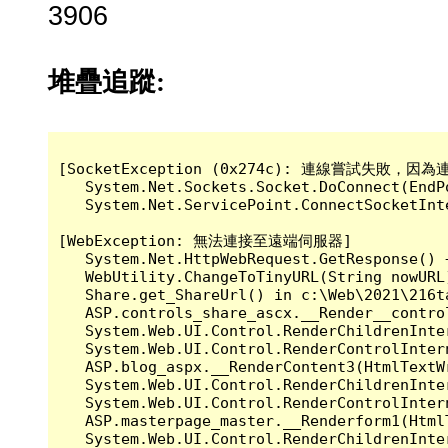
3906
堆疊追蹤:
[SocketException (0x274c): 連線嘗試失
   System.Net.Sockets.Socket.DoConnect(EndP
   System.Net.ServicePoint.ConnectSocketInt
[WebException: 無法連接至遠端伺服器]

   System.Net.HttpWebRequest.GetResponse() +
   WebUtility.ChangeToTinyURL(String nowURL
   Share.get_ShareUrl() in c:\Web\2021\216t
   ASP.controls_share_ascx.__Render__contro
   System.Web.UI.Control.RenderChildrenInte
   System.Web.UI.Control.RenderControlInter
   ASP.blog_aspx.__RenderContent3(HtmlTextW
   System.Web.UI.Control.RenderChildrenInte
   System.Web.UI.Control.RenderControlInter
   ASP.masterpage_master.__Renderform1(Html
   System.Web.UI.Control.RenderChildrenInte