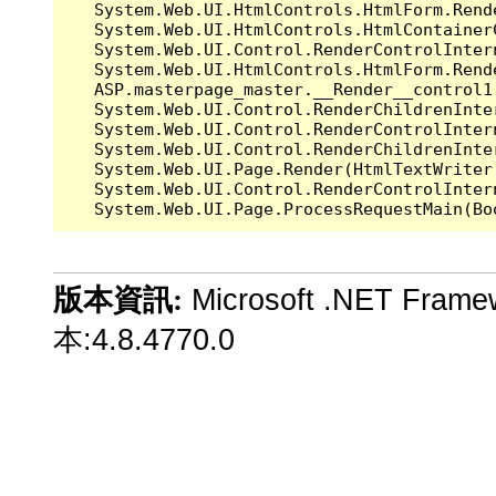
   System.Web.UI.HtmlControls.HtmlForm.Rend
   System.Web.UI.HtmlControls.HtmlContainer
   System.Web.UI.Control.RenderControlInter
   System.Web.UI.HtmlControls.HtmlForm.Rend
   ASP.masterpage_master.__Render__control1
   System.Web.UI.Control.RenderChildrenInte
   System.Web.UI.Control.RenderControlInter
   System.Web.UI.Control.RenderChildrenInte
   System.Web.UI.Page.Render(HtmlTextWriter 
   System.Web.UI.Control.RenderControlInter
Microsoft .NET Fram
版本資訊:
本:4.8.4770.0