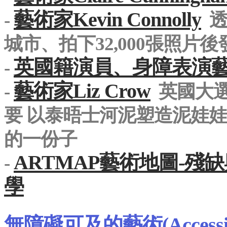
藝術家Kevin Connolly
-
透
城市、拍下32,000張照片
英國籍演員、身障表演藝術家
-
藝術家Liz Crow
-
英國大選
要 以泰晤士河泥塑造泥娃
的一份子
ARTMAP藝術地圖-
-
學
無障礙可及的藝術(Accessibl