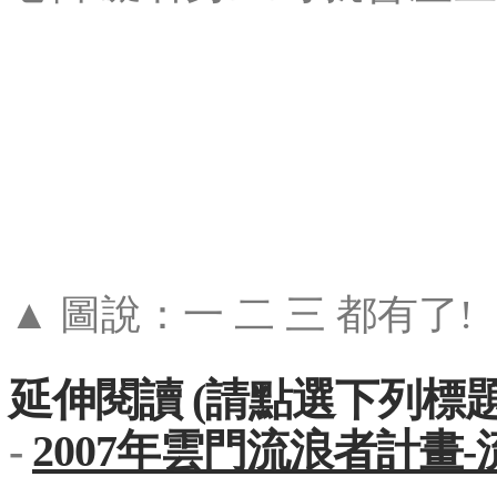
▲ 圖說：一 二 三 都有了!
延伸閱讀 (請點選下列標題
-
2007年雲門流浪者計畫