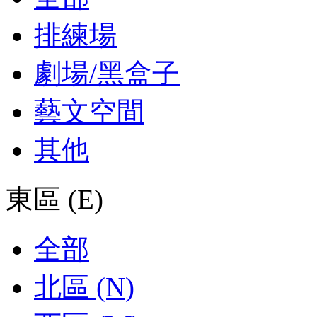
排練場
劇場/黑盒子
藝文空間
其他
東區 (E)
全部
北區 (N)