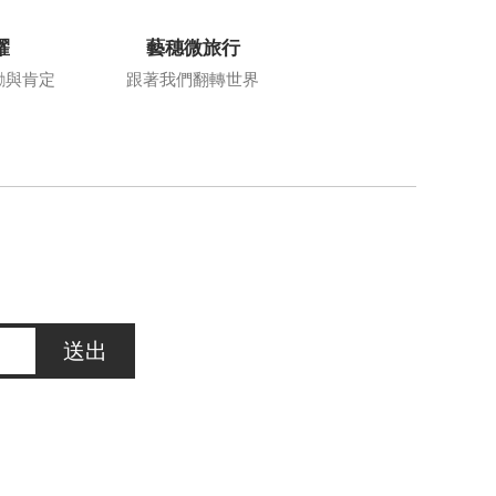
耀
藝穗微旅行
勵與肯定
跟著我們翻轉世界
送出