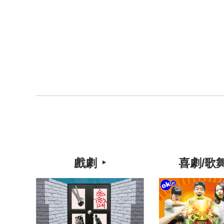
戲劇
喜劇/歌