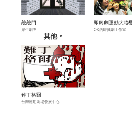
敲敲門
即興劇運動大聯
犀牛劇團
OK的即興劇工作室
其他
難丁格爾
台灣應用劇場發展中心