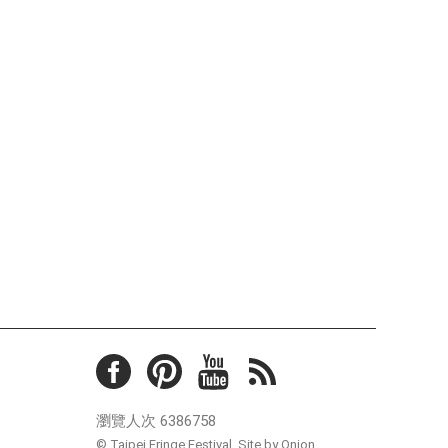
瀏覽人次
6386758
© Taipei Fringe Festival.
Site by Onion