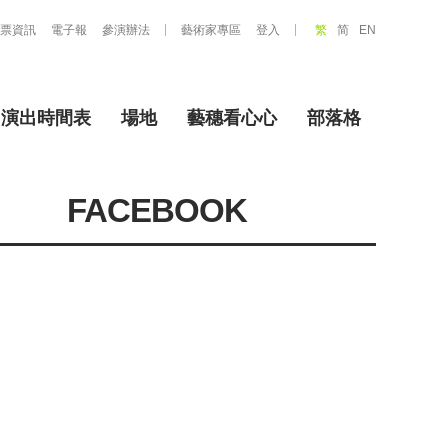
票資訊
電子報
參演辦法
藝術家專區
登入
繁
简
EN
演出時間表
場地
藝穗看心心
部落格
FACEBOOK