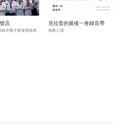
號店
克拉普的最後一卷錄音帶
障礙音樂才藝發展協會
複象公場