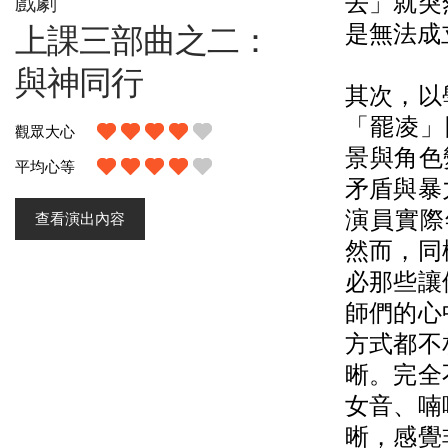
去」就突
戲劇
是無法成
上課三部曲之二：
與神同行
其次，以
「罷凌」
觀眾大心
景與角色
平均心等
矛盾與暴
演員實際
查看演出內容
然而，同
必那些讓
師們的心
方式都不
晰。完全
女音、喃
晰，感覺