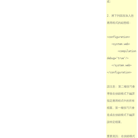
或:
2. 將下列區段加入您
應用程式的組態檔:
<configuration>
<system.web>
<compilation
debug="true"/>
</system.web>
</configuration>
請注意: 第二種技巧會
導致在偵錯模式下編譯
指定應用程式中的所有
檔案。第一種技巧只會
造成在偵錯模式下編譯
該特定檔案。
重要資訊: 在偵錯模式