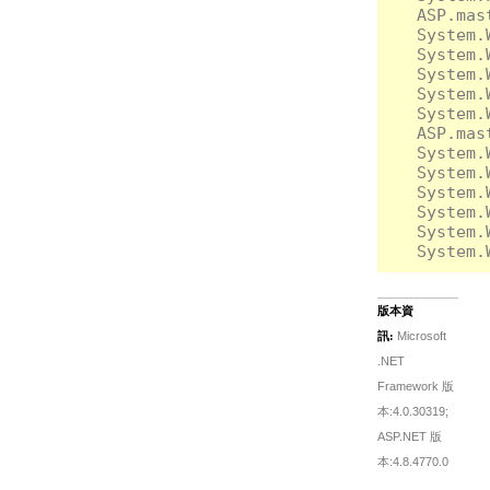
   ASP.mas
   System.
   System.
   System.
   System.
   System.
   ASP.mas
   System.
   System.
   System.
   System.
   System.
版本資
訊:
Microsoft
.NET
Framework 版
本:4.0.30319;
ASP.NET 版
本:4.8.4770.0