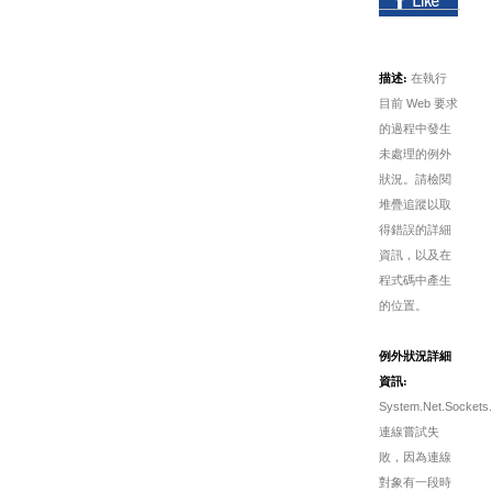
描述:
在執行
目前 Web 要求
的過程中發生
未處理的例外
狀況。請檢閱
堆疊追蹤以取
得錯誤的詳細
資訊，以及在
程式碼中產生
的位置。
例外狀況詳細
資訊:
System.Net.Sockets.
連線嘗試失
敗，因為連線
對象有一段時