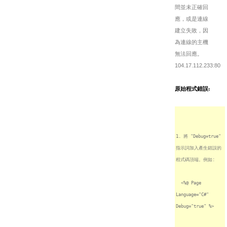
間並未正確回
應，或是連線
建立失敗，因
為連線的主機
無法回應。
104.17.112.233:80
原始程式錯誤:
1. 將 "Debug=true"
指示詞加入產生錯誤的
程式碼頂端。例如:
<%@ Page
Language="C#"
Debug="true" %>