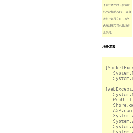
下執行應用程式會過度
耗用記憶體/效能。在實
際執行部署之前，應該
先確認應用程式已經停
止偵錯。
堆疊追蹤:
[Socket
   System.
   System.
[WebExce
   System.
   WebUtil
   Share.g
   ASP.con
   System.
   System.
   System.
   System.