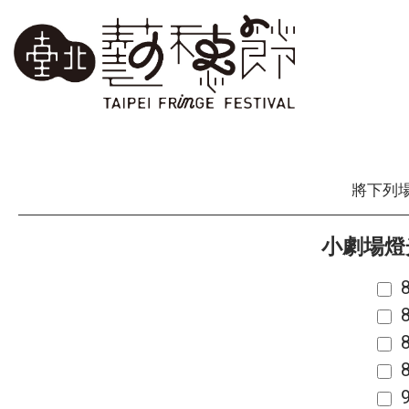
將下列
小劇場燈