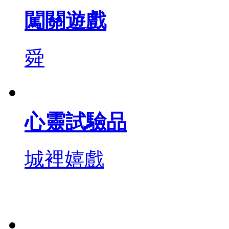
闖關遊戲
舜
心靈試驗品
城裡嬉戲