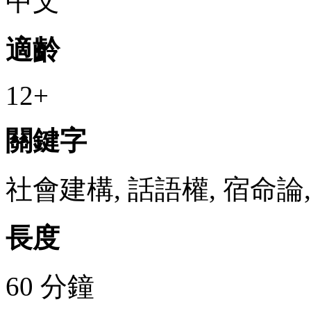
中文
適齡
12+
關鍵字
社會建構, 話語權, 宿命論
長度
60 分鐘