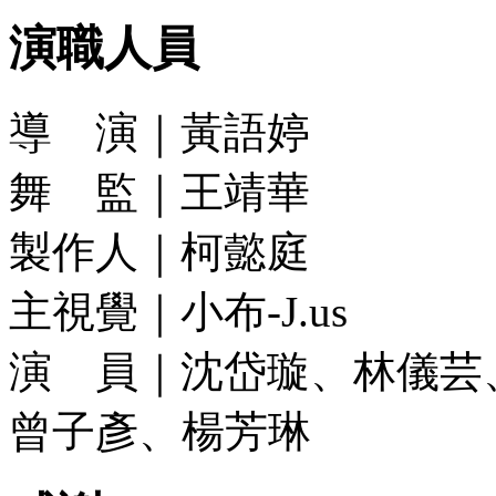
演職人員
導 演｜黃語婷
舞 監｜王靖華
製作人｜柯懿庭
主視覺｜小布-J.us
演 員｜沈岱璇、林儀芸
曾子彥、楊芳琳