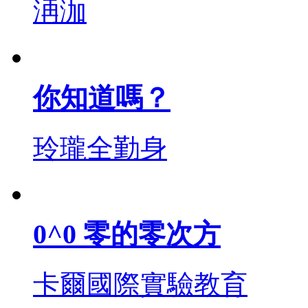
洅泇
你知道嗎？
玲瓏全勤身
0^0 零的零次方
卡爾國際實驗教育