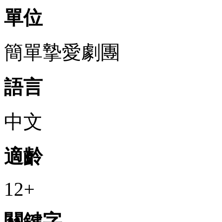
單位
簡單摯愛劇團
語言
中文
適齡
12+
關鍵字