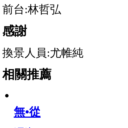
前台:林哲弘
感謝
換景人員:尤帷純
相關推薦
無•從