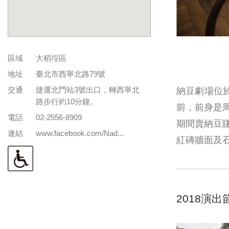
區域
大稻埕區
地址
臺北市西寧北路79號
交通
捷運北門站3號出口，轉西寧北
納豆劇場位
路步行約10分鐘。
前，前身是
電話
02-2556-8909
期間賣納豆
連結
www.facebook.com/Nad...
紅磚牆面及
2018演出