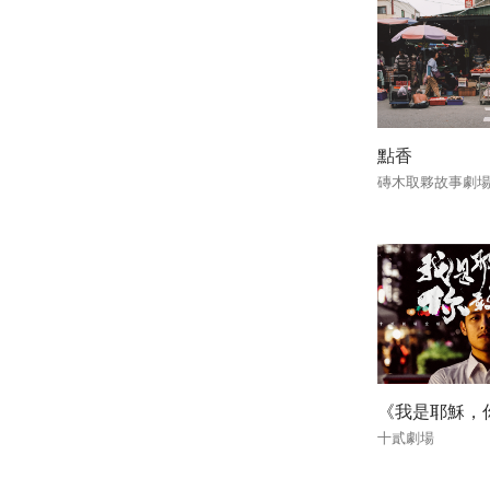
點香
磚木取夥故事劇
《我是耶穌，
十貳劇場