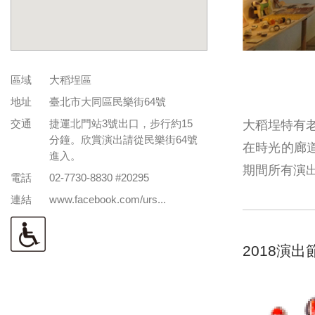
區域
大稻埕區
地址
臺北市大同區民樂街64號
交通
捷運北門站3號出口，步行約15
大稻埕特有
分鐘。欣賞演出請從民樂街64號
在時光的廊
進入。
期間所有演
電話
02-7730-8830 #20295
連結
www.facebook.com/urs...
2018演出