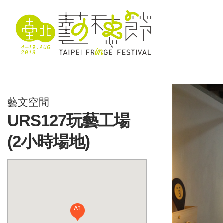
藝文空間
URS127玩藝工場
(2小時場地)
A1
A1