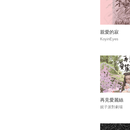
親愛的寂
KoyinEyes
再見愛麗絲
妮子派對劇場