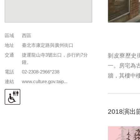
區域
西區
地址
臺北市康定路與廣州街口
交通
捷運龍山寺3號出口，步行約7分
剝皮寮歷史
鐘。
一。房宅為
電話
02-2308-2966*238
牆，其樓中
連結
www.culture.gov.taip...
2018演出