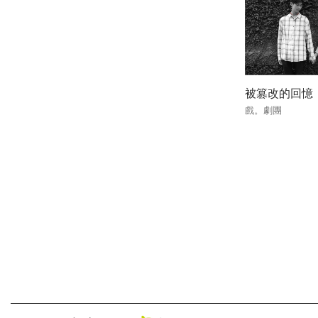
被篡改的回憶
戲。劇團