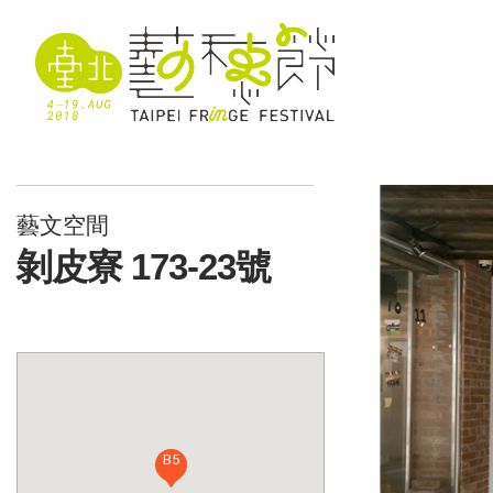
藝文空間
剝皮寮 173-23號
B5
B5