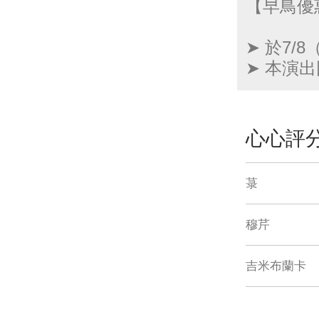
【早鳥優
➤ 於7/
➤ 本演
心心評
菉
穆芹
吉米布蘭卡