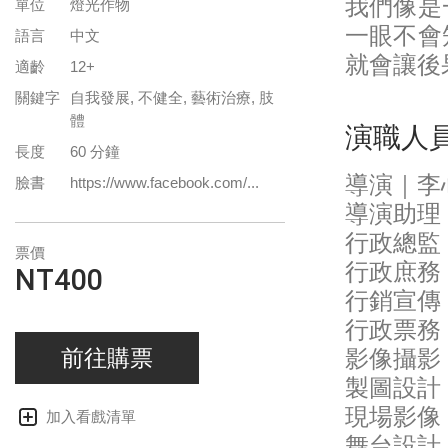
我們像是
單位
燈光作物
一眼不會
語言
中文
就會讓後
適齡
12+
關鍵字
自我發展, 不健全, 藝術治療, 肢
體
演職人
長度
60 分鐘
導演｜李
臉書
https://www.facebook.com/...
導演助理
行政總監
票價
行政庶務
NT400
行銷宣傳
行政票務
前往購票
影像攝影
製圖設計
現場影像
加入看戲清單
舞台設計