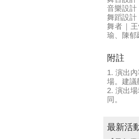
音樂設計
舞蹈設計
舞者｜王
瑜、陳郁
附註
1. 演
場。建議
2. 演
同。
最新活