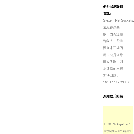
例外狀況詳細
資訊:
System.Net.Sockets.
連線嘗試失
敗，因為連線
對象有一段時
間並未正確回
應，或是連線
建立失敗，因
為連線的主機
無法回應。
104.17.112.233:80
原始程式錯誤:
1. 將 "Debug=true"
指示詞加入產生錯誤的