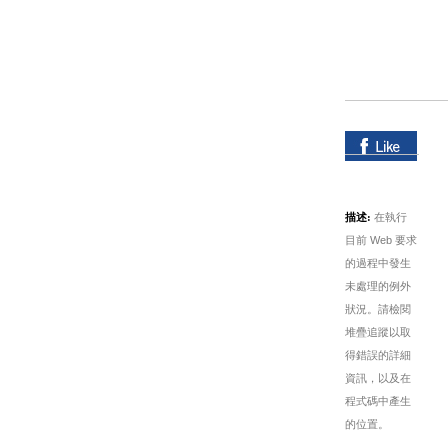
描述:
在執行
目前 Web 要求
的過程中發生
未處理的例外
狀況。請檢閱
堆疊追蹤以取
得錯誤的詳細
資訊，以及在
程式碼中產生
的位置。