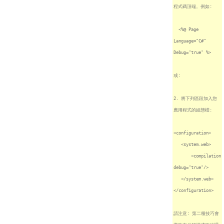
程式碼頂端。例如:
<%@ Page
Language="C#"
Debug="true" %>
或:
2. 將下列區段加入您
應用程式的組態檔:
<configuration>
<system.web>
<compilation
debug="true"/>
</system.web>
</configuration>
請注意: 第二種技巧會