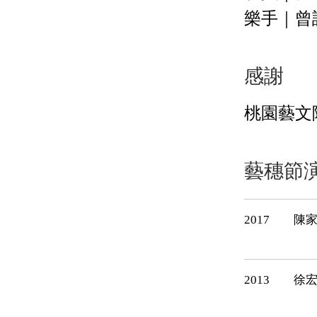
樂手｜曾
感謝
桃園藝文
藝穗節
2017
陳
2013
徐