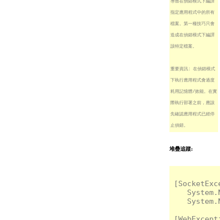
導致在偵錯模式下編譯
指定應用程式中的所有
檔案。第一種技巧只會
造成在偵錯模式下編譯
該特定檔案。
重要資訊: 在偵錯模式
下執行應用程式會過度
耗用記憶體/效能。在實
際執行部署之前，應該
先確認應用程式已經停
止偵錯。
堆疊追蹤:
[Socket
   System.
   System.
[WebExce