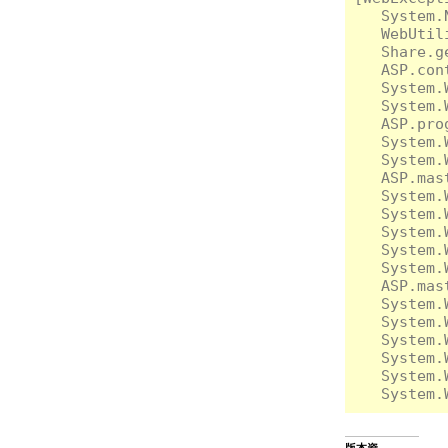
   System.
   WebUtil
   Share.g
   ASP.con
   System.
   System.
   ASP.pro
   System.
   System.
   ASP.mas
   System.
   System.
   System.
   System.
   System.
   ASP.mas
   System.
   System.
   System.
   System.
   System.
版本資