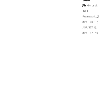
訊:
Microsoft
.NET
Framework 版
本:4.0.30319;
ASP.NET 版
本:4.8.4797.0