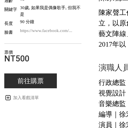
適齡
30歲, 如果我是偶像歌手, 但我不
關鍵字
陳家聲工
是
90 分鐘
立，以原
長度
https://www.facebook.com/...
臉書
藝文陣線
2017
票價
NT500
演職人
前往購票
行政總監
視覺設計
加入看戲清單
音樂總監
編導｜徐
演員｜徐