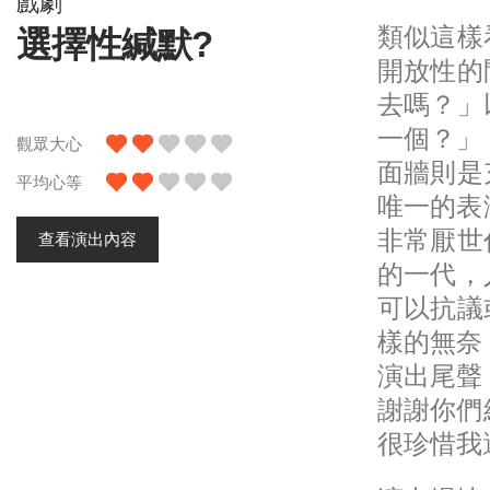
戲劇
類似這樣
選擇性緘默?
開放性的
去嗎？」
一個？」
觀眾大心
面牆則是
平均心等
唯一的表
非常厭世
查看演出內容
的一代，
可以抗議
樣的無奈
演出尾聲
謝謝你們
很珍惜我