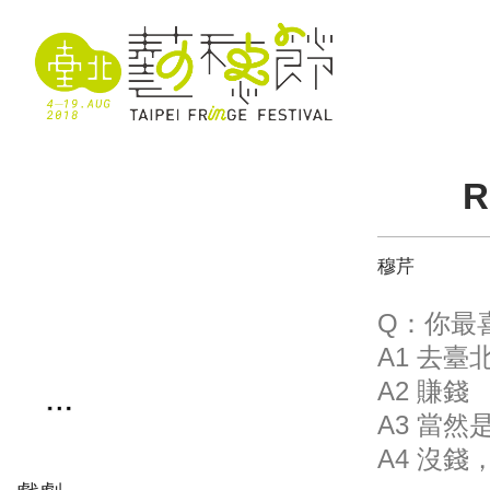
R
穆芹
Q：你最
A1 去
A2 賺錢
A3 當然
A4 沒