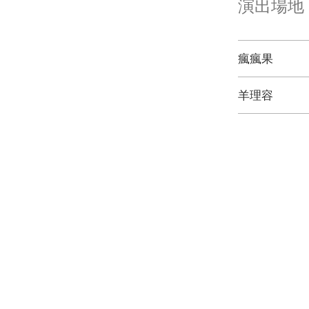
演出場地
瘋瘋果
羊理容