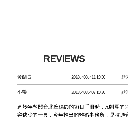
REVIEWS
黃蘭貴
2018／08／11 19:30
點
小螢
2018／08／07 19:30
點
這幾年翻閱台北藝穗節的節目手冊時，A劇團的
容缺少的一頁，今年推出的離婚事務所，是種適