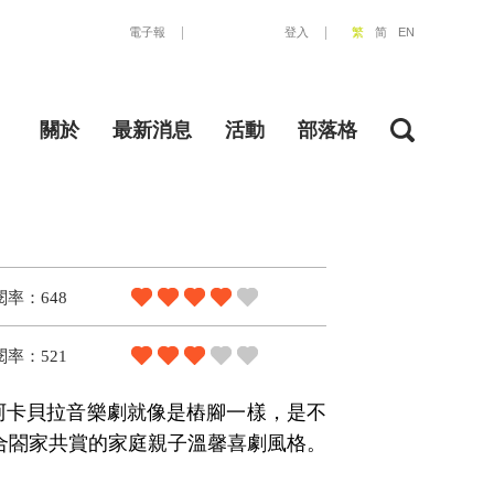
電子報
登入
繁
简
EN
關於
最新消息
活動
部落格
閱率：648
閱率：521
阿卡貝拉音樂劇就像是樁腳一樣，是不
合閤家共賞的家庭親子溫馨喜劇風格。