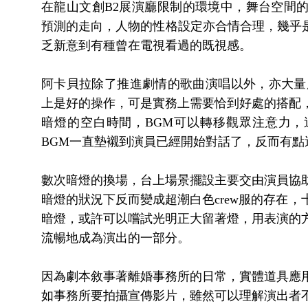
在龍山文創B2展演廳限制的環境中，舞台空間
預測的走向，人物的性格設定亦合情合理，幾乎是
乏新意到有種曾在電視看過的既視感。
阿卡貝拉除了推進劇情的歌曲演唱以外，亦大量
上是好的操作，可是實務上需要恰到好處的搭配
暗燈的空白時間，BGM可以轉移觀眾注意力
BGM一直墊襯到演員已經開始對話了，反而有點
數次暗燈的換場，台上場景擺設主要交由演員協
暗燈的狀況下反而變成超潮白色crew服的存在
暗燈，或許可以嚐試光明正大留著燈，用表演的
流暢地成為演出的一部分。
因為劇本敘事著離婚事務所的日常，實體道具應
如事務所要拍攝宣傳影片，雖然可以理解演出者