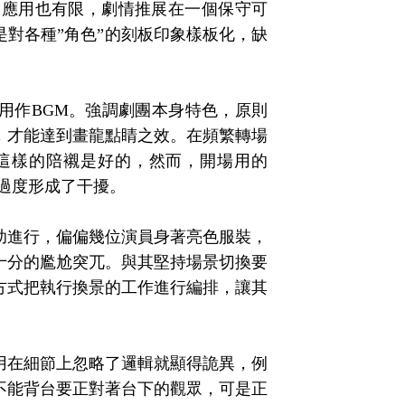
的應用也有限，劇情推展在一個保守可
對各種”角色”的刻板印象樣板化，缺
用作BGM。強調劇團本身特色，原則
，才能達到畫龍點睛之效。在頻繁轉場
，這樣的陪襯是好的，然而，開場用的
過度形成了干擾。
助進行，偏偏幾位演員身著亮色服裝，
，十分的尷尬突兀。與其堅持場景切換要
方式把執行換景的工作進行編排，讓其
用在細節上忽略了邏輯就顯得詭異，例
不能背台要正對著台下的觀眾，可是正