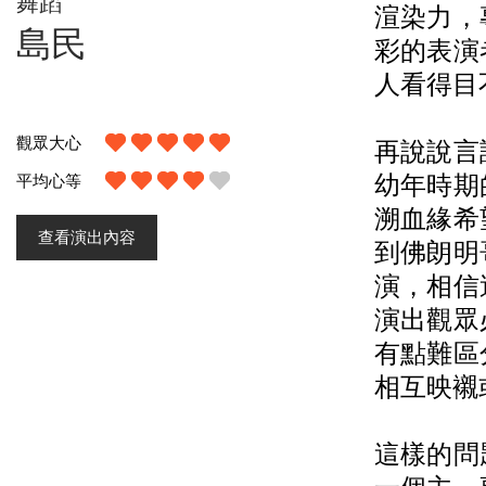
舞蹈
渲染力，
島民
彩的表演
人看得目
觀眾大心
再說說言
平均心等
幼年時期
溯血緣希
查看演出內容
到佛朗明
演，相信
演出觀眾
有點難區
相互映襯
這樣的問