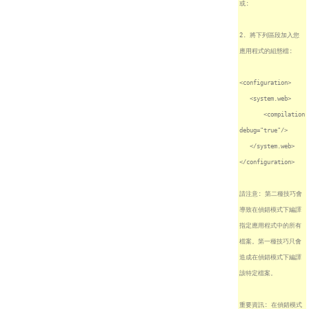
或:
2. 將下列區段加入您
應用程式的組態檔:
<configuration>
<system.web>
<compilation
debug="true"/>
</system.web>
</configuration>
請注意: 第二種技巧會
導致在偵錯模式下編譯
指定應用程式中的所有
檔案。第一種技巧只會
造成在偵錯模式下編譯
該特定檔案。
重要資訊: 在偵錯模式