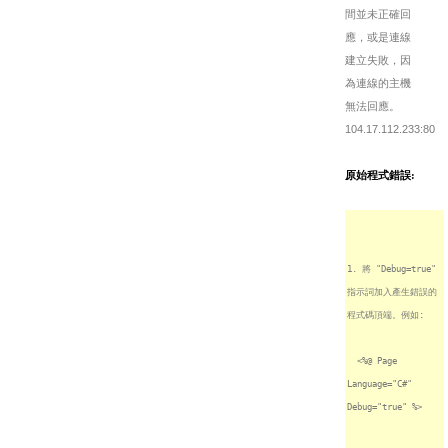
間並未正確回
應，或是連線
建立失敗，因
為連線的主機
無法回應。
104.17.112.233:80
原始程式錯誤:
1. 將 "Debug=true"
指示詞加入產生錯誤的
程式碼頂端。例如:
<%@ Page
Language="C#"
Debug="true" %>