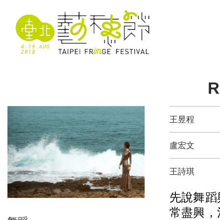
R
王昱程
盧宏文
王詩琪
先說舞蹈
常盡興，