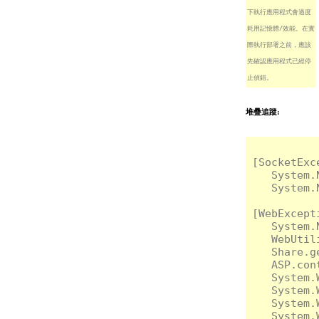
下執行應用程式會過度
耗用記憶體/效能。在實
際執行部署之前，應該
先確認應用程式已經停
止偵錯。
堆疊追蹤:
[Socket
   System.
   System.
[WebExce
   System.
   WebUtil
   Share.g
   ASP.con
   System.
   System.
   System.
   System.