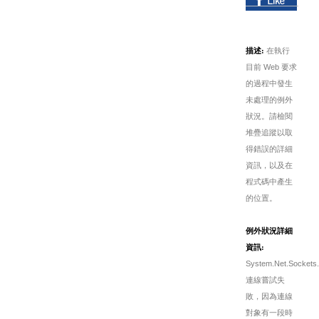
描述:
在執行
目前 Web 要求
的過程中發生
未處理的例外
狀況。請檢閱
堆疊追蹤以取
得錯誤的詳細
資訊，以及在
程式碼中產生
的位置。
例外狀況詳細
資訊:
System.Net.Sockets.
連線嘗試失
敗，因為連線
對象有一段時