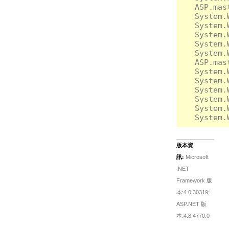
   ASP.mas
   System.
   System.
   System.
   System.
   System.
   ASP.mas
   System.
   System.
   System.
   System.
   System.
版本資
訊:
Microsoft
.NET
Framework 版
本:4.0.30319;
ASP.NET 版
本:4.8.4770.0