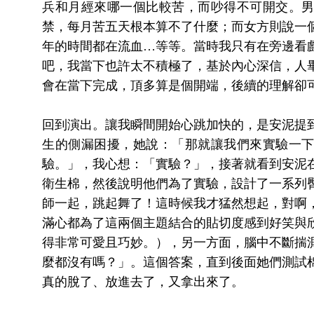
兵和月經來哪一個比較苦，而吵得不可開交。
禁，每月苦五天根本算不了什麼；而女方則說一
年的時間都在流血…等等。當時我只有在旁邊看
吧，我當下也許太不積極了，基於內心深信，人
會在當下完成，頂多算是個開端，後續的理解卻
回到演出。讓我瞬間開始心跳加快的，是安泥提
生的側漏困擾，她說：「那就讓我們來實驗一
驗。」，我心想：「實驗？」，接著就看到安泥
衛生棉，然後說明他們為了實驗，設計了一系列
師一起，跳起舞了！這時候我才猛然想起，對啊
滿心都為了這兩個主題結合的貼切度感到好笑與
得非常可愛且巧妙。），另一方面，腦中不斷揣
麼都沒有嗎？」。這個答案，直到後面她們測試
真的脫了、放進去了，又拿出來了。