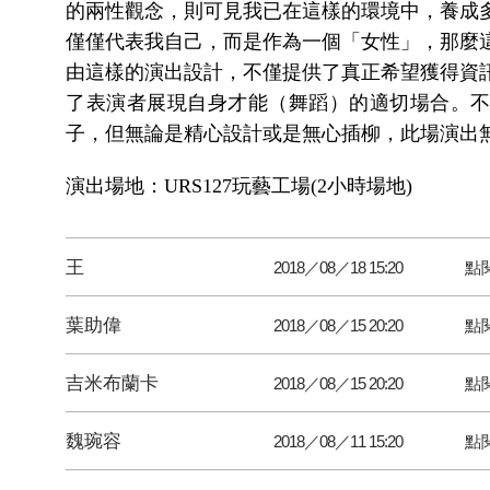
的兩性觀念，則可見我已在這樣的環境中，養成
僅僅代表我自己，而是作為一個「女性」，那麼
由這樣的演出設計，不僅提供了真正希望獲得資
了表演者展現自身才能（舞蹈）的適切場合。
子，但無論是精心設計或是無心插柳，此場演出
演出場地：URS127玩藝工場(2小時場地)
王
2018／08／18 15:20
點
葉助偉
2018／08／15 20:20
點
吉米布蘭卡
2018／08／15 20:20
點
魏琬容
2018／08／11 15:20
點