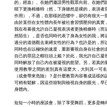
的」經血）、在她們邀請男性觀眾向前、在她們
睛下更換棉條時（然，下身雖然是裸的，表演者
作用），不過，在那樣的恐懼中，卻仍有很大一
由於某些在女性體內長年被社會習慣壓抑的真實
我在布幕後允許自己凝視表演者更換棉條時（而
然陌生），是否也同時代表了身為女性的我，將
過分的道德觀去束縛女性的行為？也許是的，所
同時也在以極快的速度，重新審視自身在社會的
自己的罪惡之帽往頭上戴？於此，我允許自己凝
同時解放了自己內在被凝視的慾望。另，若真的
使用教學之間的差別真有這麼大，大到其一可
（或會帶來危險）？是什麼教育內容養成這樣的
可稍有鬆解，因這些箝制與檢視自身的眼光，早
身體內。
短短一小時的座談會，除了享受舞蹈，更多是轉