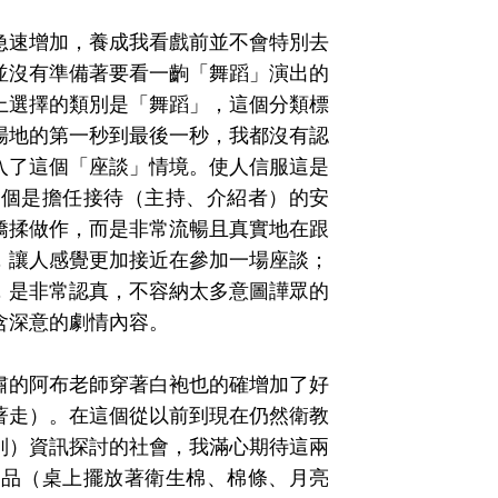
急速增加，養成我看戲前並不會特別去
並沒有準備著要看一齣「舞蹈」演出的
上選擇的類別是「舞蹈」，這個分類標
場地的第一秒到最後一秒，我都沒有認
入了這個「座談」情境。使人信服這是
一個是擔任接待（主持、介紹者）的安
矯揉做作，而是非常流暢且真實地在跟
，讓人感覺更加接近在參加一場座談；
，是非常認真，不容納太多意圖譁眾的
含深意的劇情內容。
肅的阿布老師穿著白袍也的確增加了好
著走）。在這個從以前到現在仍然衛教
別）資訊探討的社會，我滿心期待這兩
用品（桌上擺放著衛生棉、棉條、月亮