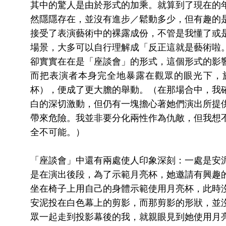
其中的驚人是由於形式的加乘。就算到了現在的
然隱隱存在，並沒有進步／鬆動多少，但有趣的
接受了表演藝術中的裸露成份，不管是我懂了或
場景，大多可以自行理解成「反正這就是藝術啦
卻實實在在是「座談會」的形式，這個形式的影
而把表演者本身完全地暴露在觀眾的眼光下，
杯），便成了更大膽的舉動。（在那場合中，我
白的深切激動，但仍有一塊擔心著她們演出所提
帶來危險。我並非要分化兩性作為仇敵，但我想
全不可能。）
「座談會」中還有兩處使人印象深刻：一處是安
是在演出後段，為了示範月亮杯，她邀請有興趣
坐在椅子上用自己的身體示範使用月亮杯，此時
安泥投在白色幕上的剪影，而那剪影的形狀，並
眾一起走到投影幕後的我，就親眼見到她使用月