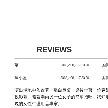
REVIEWS
菉
2018／08／17 20:20
點
陳小藍
2018／08／17 20:20
點
演出場地中佈置著一張白長桌，桌後坐著一位穿
投影幕。隨著場內另一位女子的簡單招呼，我知
晚的女性生理用品專家。