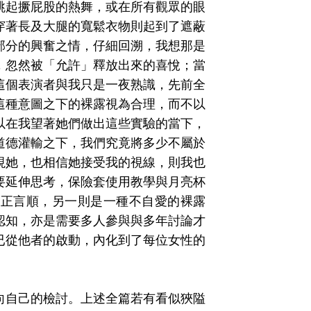
跳起撅屁股的熱舞，或在所有觀眾的眼
穿著長及大腿的寬鬆衣物則起到了遮蔽
部分的興奮之情，仔細回溯，我想那是
，忽然被「允許」釋放出來的喜悅；當
這個表演者與我只是一夜熟識，先前全
這種意圖之下的裸露視為合理，而不以
以在我望著她們做出這些實驗的當下，
道德灌輸之下，我們究竟將多少不屬於
視她，也相信她接受我的視線，則我也
要延伸思考，保險套使用教學與月亮杯
名正言順，另一則是一種不自愛的裸露
認知，亦是需要多人參與與多年討論才
已從他者的啟動，內化到了每位女性的
向自己的檢討。上述全篇若有看似狹隘