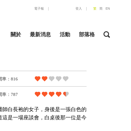
電子報
登入
繁
简
EN
關於
最新消息
活動
部落格
閱率：816
閱率：787
醫師白長袍的女子，身後是一張白色的
道這是一場座談會，白桌後那一位是今