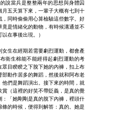
男的說當兵是整整兩年的思想與身體囚
個月五天算下來，一輩子大概有七到十
戲，同時偷偷用心算檢驗這些數字。好
畢竟是情緒化的動物，有時候溝通並不
可以在事後出現。）
到女生在經期若需要劇烈運動，都會產
下布衛生棉能不能經得起劇烈運動的考
在眾目睽睽之下脫下她的內褲，扣上布
臀部動作居多的舞蹈，然後就和阿布老
，他們是舞蹈演出。接下來的時間，就
欣賞（這裡的好笑不帶貶義，是真的覺
測：「她剛剛是真的脫下內褲，裡頭什
棉條的時候，便得到解答：真的。她是