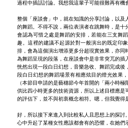
過程中插話討論。我想我這輩子可能很難再有機
整個「座談會」中，就在知識的分享討論，以及
的舞蹈。不得不說，兩位表演者在跳舞時，是十
會認為可惜之處是舞蹈的安排，若能在三支舞
趣。這裡的建議不起源於對一般演出的既定印
排，會為這個演出增添更多分超現實效果，亦同
為舞蹈呈現的段落，在座談會中是非常突兀的插
恍然出現一段白日幻想，音樂急收、舞蹈完成後
段白日幻想的舞蹈場景有相應炫目的燈光效果
（本節目申請的是藝穗節今年首開的「兩小時極
供比四小時更多的技術資源，所以上述目標應是
的評估下，並不與初衷概念相符。嗯，但我覺得
好，所以接下來進入到比較私人且思想上的探討
心中升起了某種女性應該都會有的恐懼，在她們