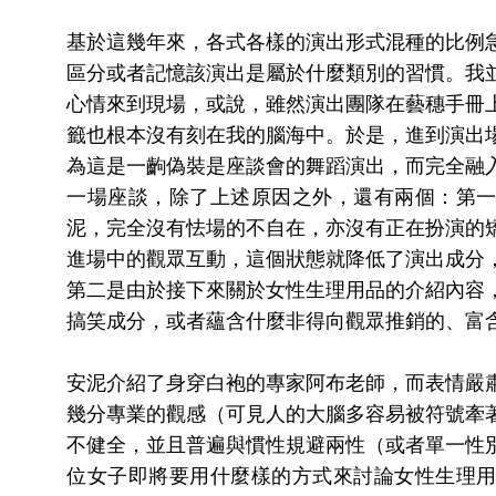
基於這幾年來，各式各樣的演出形式混種的比例
區分或者記憶該演出是屬於什麼類別的習慣。我
心情來到現場，或說，雖然演出團隊在藝穗手冊
籤也根本沒有刻在我的腦海中。於是，進到演出
為這是一齣偽裝是座談會的舞蹈演出，而完全融
一場座談，除了上述原因之外，還有兩個：第
泥，完全沒有怯場的不自在，亦沒有正在扮演的
進場中的觀眾互動，這個狀態就降低了演出成分
第二是由於接下來關於女性生理用品的介紹內容
搞笑成分，或者蘊含什麼非得向觀眾推銷的、富
安泥介紹了身穿白袍的專家阿布老師，而表情嚴
幾分專業的觀感（可見人的大腦多容易被符號牽
不健全，並且普遍與慣性規避兩性（或者單一性
位女子即將要用什麼樣的方式來討論女性生理