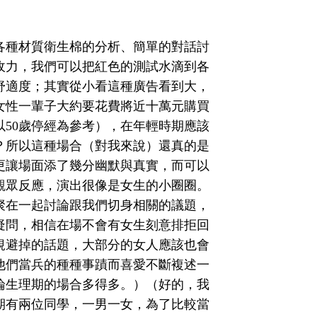
各種材質衛生棉的分析、簡單的對話討
收力，我們可以把紅色的測試水滴到各
舒適度；其實從小看這種廣告看到大，
女性一輩子大約要花費將近十萬元購買
50歲停經為參考），在年輕時期應該
？所以這種場合（對我來說）還真的是
更讓場面添了幾分幽默與真實，而可以
觀眾反應，演出很像是女生的小圈圈。
聚在一起討論跟我們切身相關的議題，
疑問，相信在場不會有女生刻意排拒回
規避掉的話題，大部分的女人應該也會
他們當兵的種種事蹟而喜愛不斷複述一
論生理期的場合多得多。）（好的，我
期有兩位同學，一男一女，為了比較當