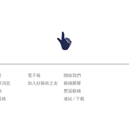
於
電子報
聯絡我們
新消息
加入好藝術之友
藝穗榮耀
動
歷屆藝穗
落格
連結 / 下載