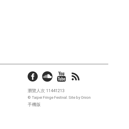
瀏覽人次
11441213
© Taipei Fringe Festival.
Site by Onion
手機版