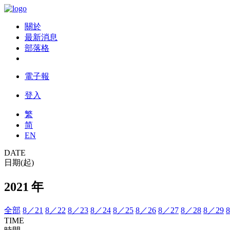
關於
最新消息
部落格
電子報
登入
繁
简
EN
DATE
日期(起)
2021 年
全部
8／21
8／22
8／23
8／24
8／25
8／26
8／27
8／28
8／29
TIME