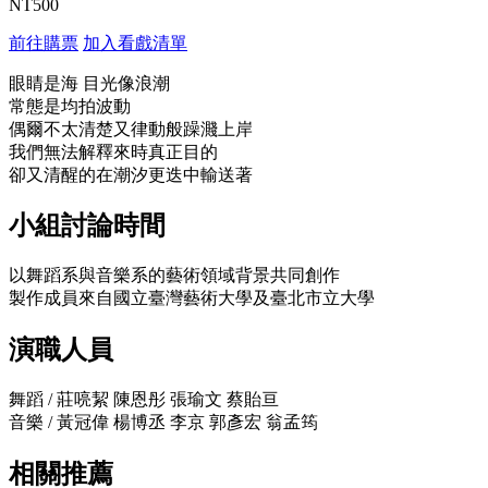
NT500
前往購票
加入看戲清單
眼睛是海 目光像浪潮
常態是均拍波動
偶爾不太清楚又律動般躁濺上岸
我們無法解釋來時真正目的
卻又清醒的在潮汐更迭中輸送著
小組討論時間
以舞蹈系與音樂系的藝術領域背景共同創作
製作成員來自國立臺灣藝術大學及臺北市立大學
演職人員
舞蹈 / 莊喨絜 陳恩彤 張瑜文 蔡貽亘
音樂 / 黃冠偉 楊博丞 李京 郭彥宏 翁孟筠
相關推薦