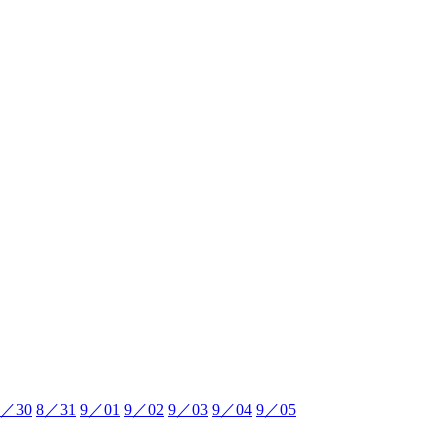
8／30
8／31
9／01
9／02
9／03
9／04
9／05