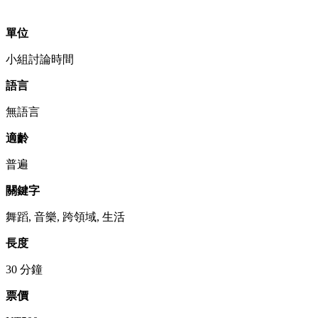
單位
小組討論時間
語言
無語言
適齡
普遍
關鍵字
舞蹈, 音樂, 跨領域, 生活
長度
30 分鐘
票價