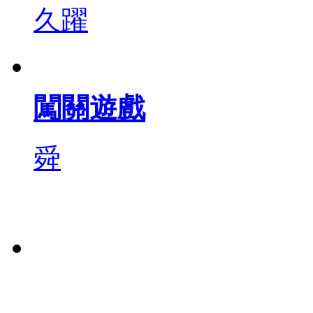
久躍
闖關遊戲
舜