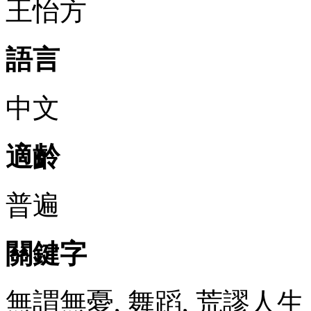
王怡方
語言
中文
適齡
普遍
關鍵字
無謂無憂, 舞蹈, 荒謬人生