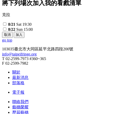
將下列場次加入我的看戲清單
克拉
8/21
Sat 19:30
8/22
Sun 15:00
取消
加入
go top
103035臺北市大同區延平北路四段200號
info@taipeifringe.org
T 02-2599-7973 #360~365
F 02-2599-7982
關於
最新消息
部落格
電子報
聯絡我們
藝穗榮耀
歷屆藝穗