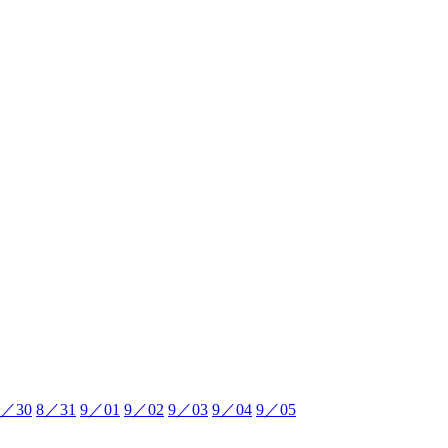
8／30
8／31
9／01
9／02
9／03
9／04
9／05