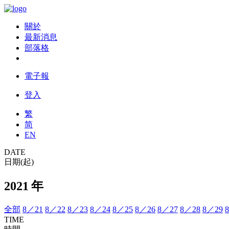
關於
最新消息
部落格
電子報
登入
繁
简
EN
DATE
日期(起)
2021 年
全部
8／21
8／22
8／23
8／24
8／25
8／26
8／27
8／28
8／29
TIME