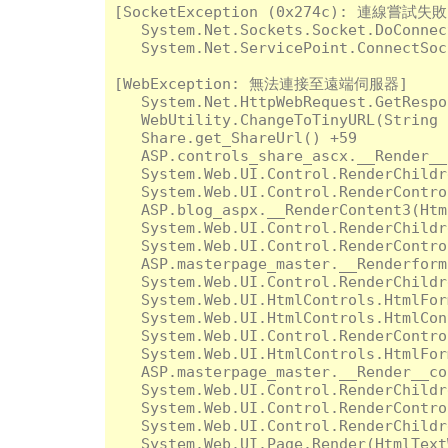
[SocketException (0x274c): 連
   System.Net.Sockets.Socket.DoConnec
   System.Net.ServicePoint.ConnectSoc
[WebException: 無法連接至遠端伺服器]

   System.Net.HttpWebRequest.GetRespo
   WebUtility.ChangeToTinyURL(String 
   Share.get_ShareUrl() +59

   ASP.controls_share_ascx.__Render__
   System.Web.UI.Control.RenderChildr
   System.Web.UI.Control.RenderContro
   ASP.blog_aspx.__RenderContent3(Htm
   System.Web.UI.Control.RenderChildr
   System.Web.UI.Control.RenderContro
   ASP.masterpage_master.__Renderform
   System.Web.UI.Control.RenderChildr
   System.Web.UI.HtmlControls.HtmlFor
   System.Web.UI.HtmlControls.HtmlCon
   System.Web.UI.Control.RenderContro
   System.Web.UI.HtmlControls.HtmlFor
   ASP.masterpage_master.__Render__co
   System.Web.UI.Control.RenderChildr
   System.Web.UI.Control.RenderContro
   System.Web.UI.Control.RenderChildr
   System.Web.UI.Page.Render(HtmlText