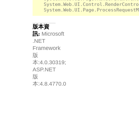
   System.Web.UI.Control.RenderContro
版本資
訊:
Microsoft
.NET
Framework
版
本:4.0.30319;
ASP.NET
版
本:4.8.4770.0