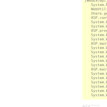
[WebExce
   System.
   WebUtil
   Share.g
   ASP.con
   System.
   System.
   ASP.pro
   System.
   System.
   ASP.mas
   System.
   System.
   System.
   System.
   System.
   ASP.mas
   System.
   System.
   System.
   System.
   System.