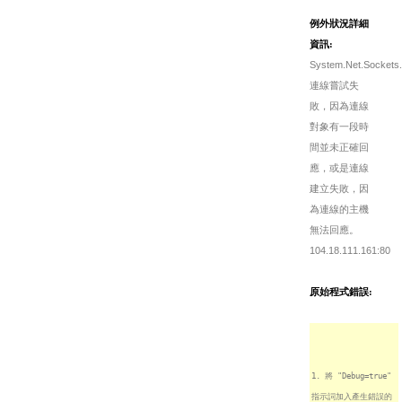
例外狀況詳細
資訊:
System.Net.Sockets.
連線嘗試失
敗，因為連線
對象有一段時
間並未正確回
應，或是連線
建立失敗，因
為連線的主機
無法回應。
104.18.111.161:80
原始程式錯誤:
1. 將 "Debug=true"
指示詞加入產生錯誤的