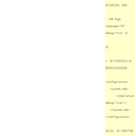
程式碼頂端。例如:
<%@ Page
Language="C#"
Debug="true" %>
或:
2. 將下列區段加入您
應用程式的組態檔:
<configuration>
<system.web>
<compilation
debug="true"/>
</system.web>
</configuration>
請注意: 第二種技巧會