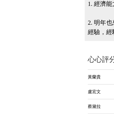
1. 經
2. 明
經驗，經
心心評
黃蘭貴
盧宏文
蔡黛拉