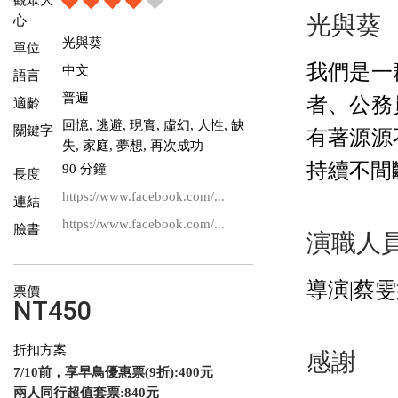
光與葵
心
光與葵
單位
我們是一
中文
語言
普遍
者、公務
適齡
回憶, 逃避, 現實, 虛幻, 人性, 缺
關鍵字
有著源源
失, 家庭, 夢想, 再次成功
持續不間
90 分鐘
長度
https://www.facebook.com/...
連結
https://www.facebook.com/...
臉書
演職人
導演|蔡
票價
NT450
折扣方案
感謝
7/10前，享早鳥優惠票(9折):400元
兩人同行超值套票:840元