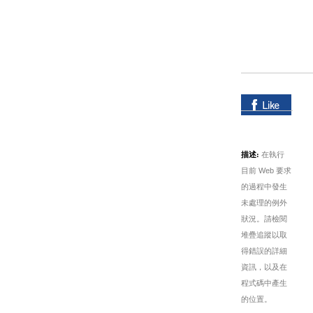
描述:
在執行
目前 Web 要求
的過程中發生
未處理的例外
狀況。請檢閱
堆疊追蹤以取
得錯誤的詳細
資訊，以及在
程式碼中產生
的位置。