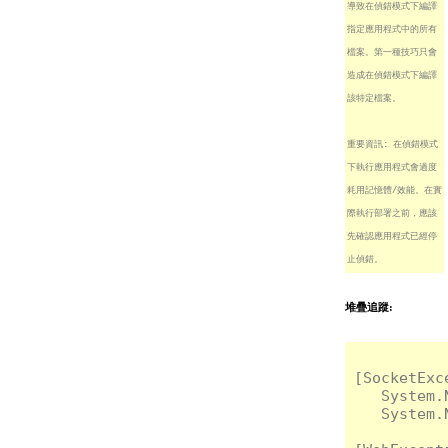
導致在偵錯模式下編譯
指定應用程式中的所有
檔案。第一種技巧只會
造成在偵錯模式下編譯
該特定檔案。
重要資訊: 在偵錯模式
下執行應用程式會過度
耗用記憶體/效能。在實
際執行部署之前，應該
先確認應用程式已經停
止偵錯。
堆疊追蹤:
[Socket
   System.
   System.