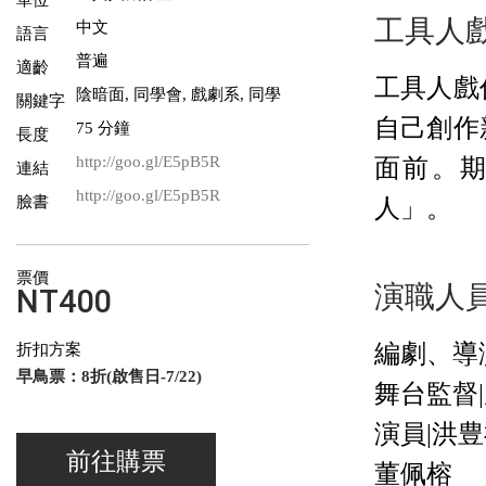
工具人
中文
語言
普遍
適齡
工具人戲
陰暗面, 同學會, 戲劇系, 同學
關鍵字
自己創作
75 分鐘
長度
http://goo.gl/E5pB5R
面前。
連結
http://goo.gl/E5pB5R
臉書
人」。
票價
演職人
NT400
折扣方案
編劇、導
早鳥票：8折(啟售日-7/22)
舞台監督
演員|洪
前往購票
董佩榕