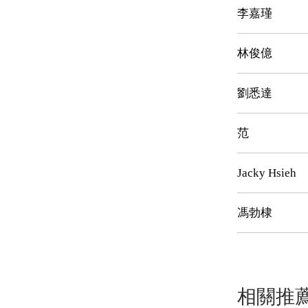
李嘉瑾
林俊億
劉悉達
范
Jacky Hsieh
馮勃棣
相關推