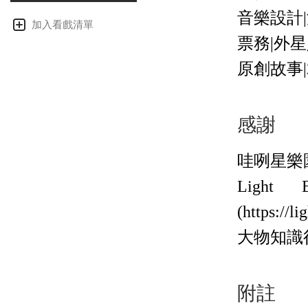
音樂設計
加入看戲清單
票務|外
原創故事
感謝
哇咧星樂園(ht
Ligh
(https://l
大物知識
附註