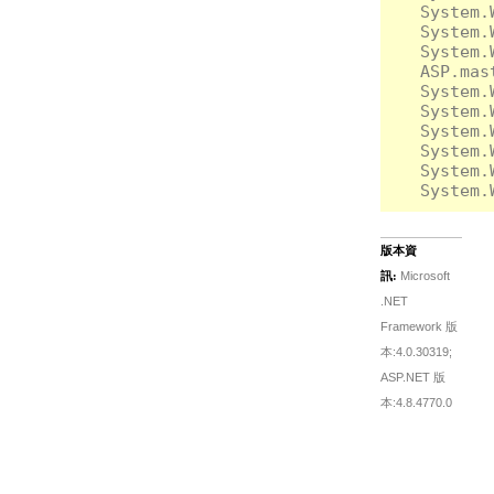
   System.
   System.
   System.
   ASP.mas
   System.
   System.
   System.
   System.
   System.
版本資
訊:
Microsoft
.NET
Framework 版
本:4.0.30319;
ASP.NET 版
本:4.8.4770.0