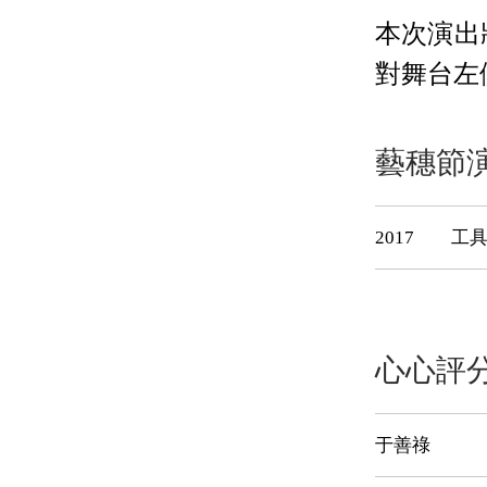
本次演出
對舞台左
藝穗節
2017
工
心心評
于善祿