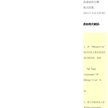
為連線的主機
無法回應。
104.17.112.233:80
原始程式錯誤:
1. 將 "Debug=true"
指示詞加入產生錯誤的
程式碼頂端。例如:
<%@ Page
Language="C#"
Debug="true" %>
或:
2. 將下列區段加入您
應用程式的組態檔: