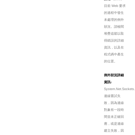
目前 Web 要求
的過程中發生
未處理的例外
狀況。請檢閱
堆疊追蹤以取
得錯誤的詳細
資訊，以及在
程式碼中產生
的位置。
例外狀況詳細
資訊:
System.Net.Sockets.
連線嘗試失
敗，因為連線
對象有一段時
間並未正確回
應，或是連線
建立失敗，因