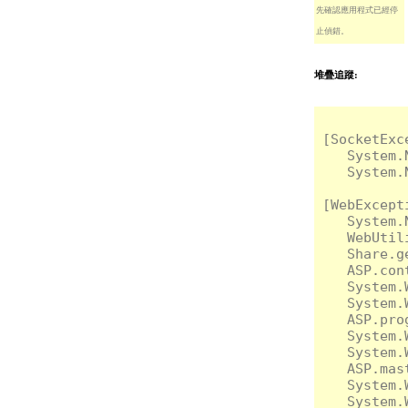
先確認應用程式已經停
止偵錯。
堆疊追蹤:
[Socket
   System.
   System.
[WebExce
   System.
   WebUtil
   Share.g
   ASP.con
   System.
   System.
   ASP.pro
   System.
   System.
   ASP.mas
   System.
   System.