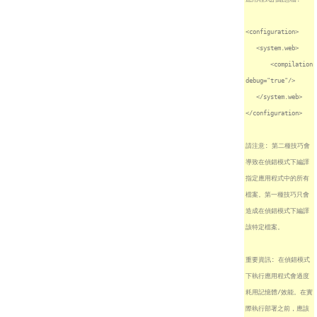
<configuration>
<system.web>
<compilation
debug="true"/>
</system.web>
</configuration>
請注意: 第二種技巧會
導致在偵錯模式下編譯
指定應用程式中的所有
檔案。第一種技巧只會
造成在偵錯模式下編譯
該特定檔案。
重要資訊: 在偵錯模式
下執行應用程式會過度
耗用記憶體/效能。在實
際執行部署之前，應該