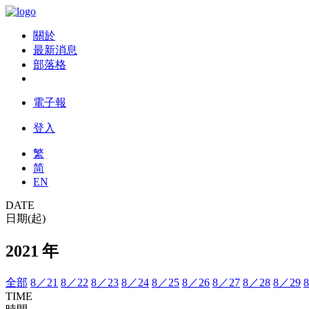
關於
最新消息
部落格
電子報
登入
繁
简
EN
DATE
日期(起)
2021 年
全部
8／21
8／22
8／23
8／24
8／25
8／26
8／27
8／28
8／29
TIME