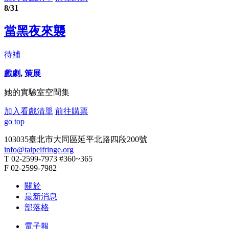
8/31
當黑夜來襲
待補
戲劇
,
策展
她的實驗室空間集
加入看戲清單
前往購票
go top
103035臺北市大同區延平北路四段200號
info@taipeifringe.org
T 02-2599-7973 #360~365
F 02-2599-7982
關於
最新消息
部落格
電子報