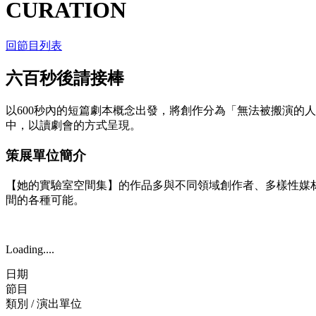
CURATION
回節目列表
六百秒後請接棒
以600秒內的短篇劇本概念出發，將創作分為「無法被搬演的
中，以讀劇會的方式呈現。
策展單位簡介
​【她的實驗室空間集】的作品多與不同領域創作者、多樣性
間的各種可能。
Loading....
日期
節目
類別 / 演出單位