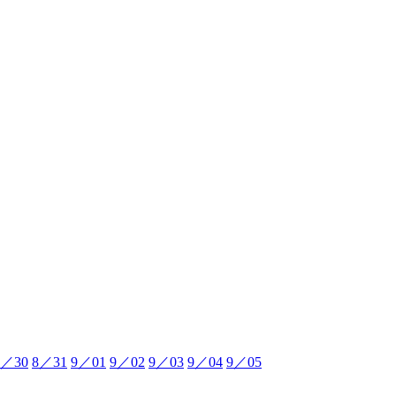
8／30
8／31
9／01
9／02
9／03
9／04
9／05