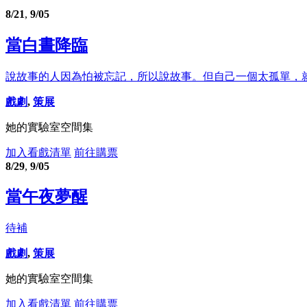
8/21
,
9/05
當白晝降臨
說故事的人因為怕被忘記，所以說故事。但自己一個太孤單，就
戲劇
,
策展
她的實驗室空間集
加入看戲清單
前往購票
8/29
,
9/05
當午夜夢醒
待補
戲劇
,
策展
她的實驗室空間集
加入看戲清單
前往購票