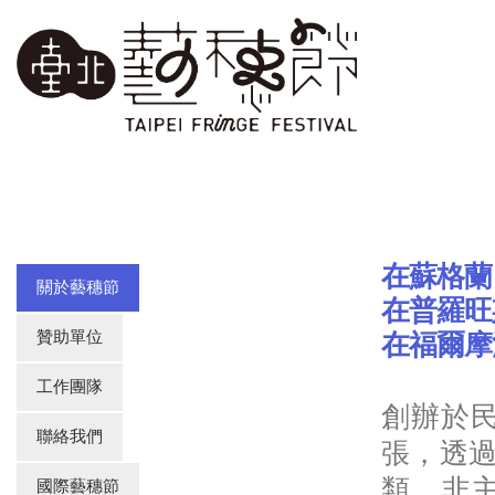
在蘇格蘭 
關於藝穗節
在普羅旺
贊助單位
在福爾摩
工作團隊
創辦於
聯絡我們
張，透
類、非
國際藝穗節