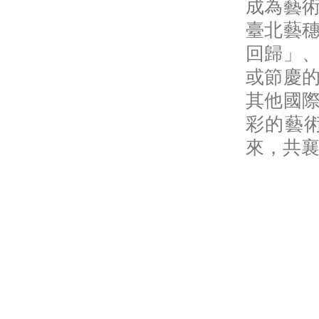
成為藝
臺北藝
回歸」
或節慶
其他國
彩的藝
來，共