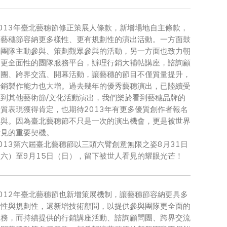
2013年臺北藝穗節修正策展人條款，新增場地自主條款，
讓藝穗節容納更多樣性、更有規劃性的演出活動。一方面鼓
勵團隊主動參與、策劃觀眾參與的活動，另一方面也致力朝
向更全面性的團隊服務平台，辦理行銷大補帖講座，諮詢顧
問團、跨界交流、開幕活動，讓藝穗的節目不僅質量提升，
行銷製作能力也大增。過去幾年的優秀藝穗演出，已陸續受
邀到其他藝術節/文化活動演出，我們樂於看到藝穗品牌的
優質表現獲得肯定，也期待2013年有更多優質創作者報名
參與。因為臺北藝穗節不只是一次的演出機會，更是被世界
看見的重要契機。
013第六屆臺北藝穗節以三頭六臂創意無限之姿8月31日
（六）至9月15日（日），留下被世人看見的耀眼光芒！
2012年臺北藝穗節也新增策展機制，讓藝穗節容納更具多
樣性與規劃性，還新增技術顧問，以提供參與團隊更全面的
服務，而持續提供的行銷講座活動、諮詢顧問團、跨界交流