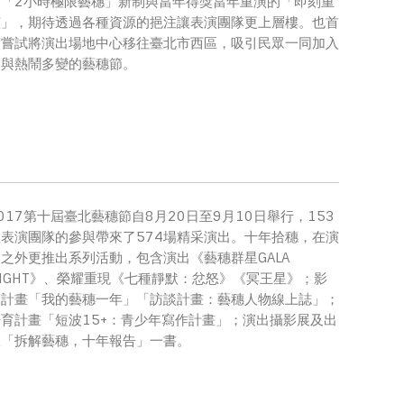
出「2小時極限藝穗」新制與當年得獎當年重演的「即刻重
演」，期待透過各種資源的挹注讓表演團隊更上層樓。也首
度嘗試將演出場地中心移往臺北市西區，吸引民眾一同加入
參與熱鬧多變的藝穗節。
017第十屆臺北藝穗節自8月20日至9月10日舉行，153
組表演團隊的參與帶來了574場精采演出。十年拾穗，在演
之外更推出系列活動，包含演出《藝穗群星GALA
IGHT》、榮耀重現《七種靜默：忿怒》《冥王星》；影
像計畫「我的藝穗一年」「訪談計畫：藝穗人物線上誌」；
培育計畫「短波15+：青少年寫作計畫」；演出攝影展及出
版「拆解藝穗，十年報告」一書。