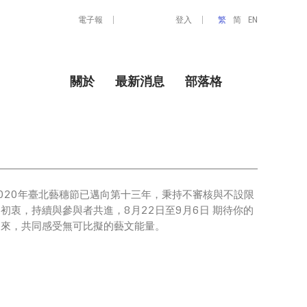
電子報
登入
繁
简
EN
關於
最新消息
部落格
2020年臺北藝穗節已邁向第十三年，秉持不審核與不設限
初衷，持續與參與者共進，8月22日至9月6日 期待你的
到來，共同感受無可比擬的藝文能量。