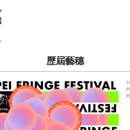
歷屆藝穗
的