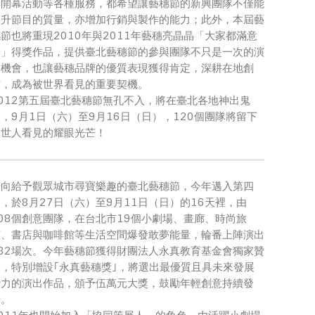
與開幕活動等各種服務，都希望讓藝穗節的新興團隊不僅能
提升節目的質量，亦增加行銷與製作的能力；此外，本屆藝
節也將重現2010年與2011年藝穗亮晶晶「大家都滿意
獎」得獎作品，提供臺北藝穗節的參與團隊不只是一次的演
出機會，也讓藝穗品牌的優質表現獲得肯定，深耕在地創
作，成為被世界看見的重要契機。
2012第五屆臺北藝穗節無孔不入，將在臺北各地神出鬼
，9月1日（六）至9月16日（日），120個團隊將留下
被世人看見的耀眼光芒！
一向給予觀眾城市尋寶樂趣的臺北藝穗節，今年邁入第四
，於8月27日（六）至9月11日（日）的16天裡，由
108個創意團隊，在台北市19個小劇場、畫廊、時尚旅
店、書店與咖啡館等生活空間爆發敢夢能量，輪番上陣演出
382場次。今年藝穗節獲得財團法人永真教育基金會獨家贊
助，特別增設｢永真藝穗獎｣，將選出最優質且具未來發展
潛力的演出作品，頒予伍萬元大獎，鼓勵年輕創意持續發
光。