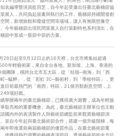
2011年也開始加入「協同策展人」的角色，由活躍小劇場
的知名編導暨演員藍貝芝，自今年起受邀出任臺北藝穗節協
同策展人，共同負起規畫與執行的工作。藝穗節持續開發創
意空間，新增旅館和廢墟空間等場域，讓人有無限想像空
間。今年藝穗節出現民間策展人自行策劃特色系列演出，在
藝穗節中形成一股節中節的力量。
月28日起至9月12日止的16天裡，台北市將集結超過
2500年輕藝術家，來自全台各地、新加坡、上海、香港的
69個團隊，橫跨台北市五大區，從「牯嶺─南海」到「西
町─艋舺」，從「彩虹 3C─藝術村」到「學校特區」，更
挺進目前最熱門的「南西」特區，21個另類創意空間，上
249場好戲。
連續舉辦兩年的臺北藝穗節，已獲得廣大迴響，成為年輕族
群爭取亮相的重要機會。為此，臺北藝穗節主辦單位也主動
邀請國內外的表演製作人與藝術節總監前來觀賞藝穗節演
出。並自今年起與臺北藝術節合作，搭建一個升級階梯，每
隔兩年即推選前兩屆藝穗節的優質作品，在臺北藝術節重
現，使獲得熱烈迴響的藝穗表演節目，透過藝術節的全方位