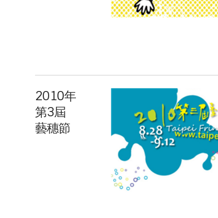
2010年
第3屆
藝穗節