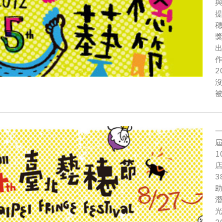
穗
沒
屆