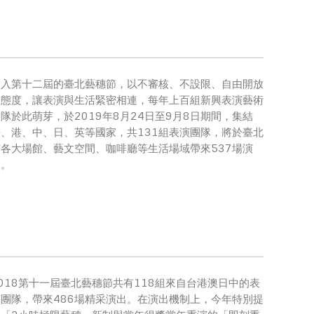
邁入第十二屆的臺北藝穗節，以不審核、不設限、自由開放
的態度，讓表演與生活緊密相連，每年上百組新興表演藝術
隊於此萌芽，於2019年8月24日至9月8日期間，集結
臺、港、中、日、英等國家，共131組表演團隊，將於臺北
市各大場館、藝文空間、咖啡廳等生活場域帶來537場演
出。
018第十一屆臺北藝穗節共有118組來自台港澳日中的表
演團隊，帶來486場精采演出。在演出機制上，今年特別提