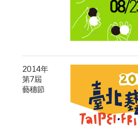
2014年
第7屆
藝穗節