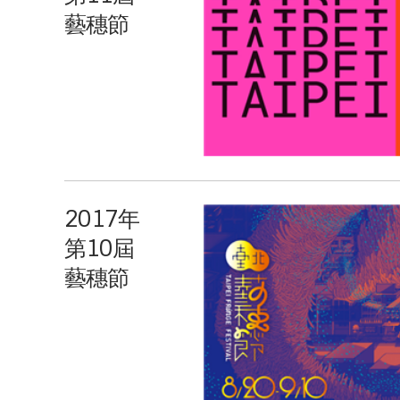
藝穗節
2017年
第10屆
藝穗節