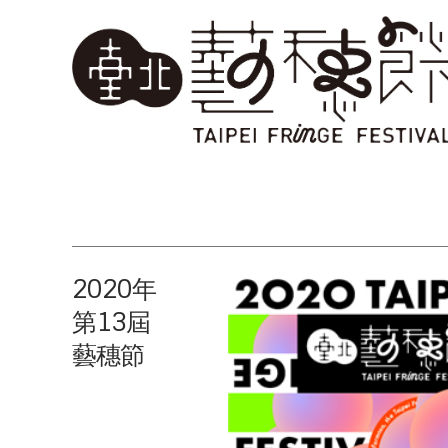
2020年
第13屆
藝穗節