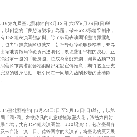
016第九屆臺北藝穗節自8月13日(六)至8月28日(日)舉
行，以創意的「夢想遊樂場」為題，帶來582場精采創作，
共有159組表演團體參與。除了鼓勵表演團隊盡情揮灑創
意，也力行推廣無障礙藝文，新增身心障礙服務標準，並為
演出場地實施無障礙資訊透明化，展現藝術平權的決心。正
式演出前一週的「暖身週」也成為常態規劃，開幕活動中的
表演藝術市集搭配藝穗俱樂部定點宣傳推廣，期待透過更充
分完整的暖身活動，吸引民眾一同加入熱鬧多變的藝穗節
慶。
015臺北藝穗節自8月23日(日)至9月13日(日)舉行，以第
八屆「圓+圓」象徵你我的創意碰撞激盪火花，讓熱力四射
爆全城，共有154組表演團體、600場演出，包含臺灣各
地及來自港、澳、日、德等國家的表演者，為臺北的夏天展