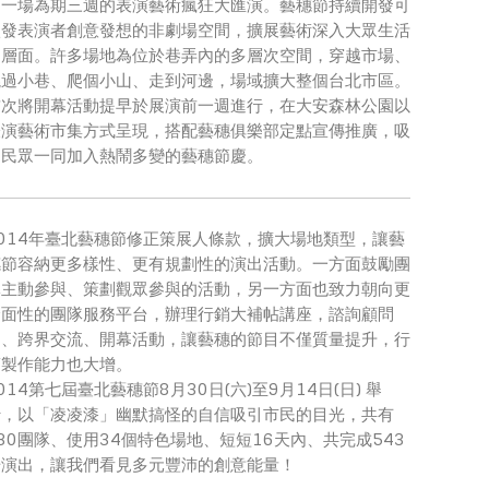
開一場為期三週的表演藝術瘋狂大匯演。藝穗節持續開發可
激發表演者創意發想的非劇場空間，擴展藝術深入大眾生活
的層面。許多場地為位於巷弄內的多層次空間，穿越市場、
繞過小巷、爬個小山、走到河邊，場域擴大整個台北市區。
首次將開幕活動提早於展演前一週進行，在大安森林公園以
表演藝術市集方式呈現，搭配藝穗俱樂部定點宣傳推廣，吸
引民眾一同加入熱鬧多變的藝穗節慶。
2014年臺北藝穗節修正策展人條款，擴大場地類型，讓藝
穗節容納更多樣性、更有規劃性的演出活動。一方面鼓勵團
隊主動參與、策劃觀眾參與的活動，另一方面也致力朝向更
全面性的團隊服務平台，辦理行銷大補帖講座，諮詢顧問
團、跨界交流、開幕活動，讓藝穗的節目不僅質量提升，行
銷製作能力也大增。
014第七屆臺北藝穗節8月30日(六)至9月14日(日) 舉
行，以「凌凌漆」幽默搞怪的自信吸引市民的目光，共有
30團隊、使用34個特色場地、短短16天內、共完成543
場演出，讓我們看見多元豐沛的創意能量！