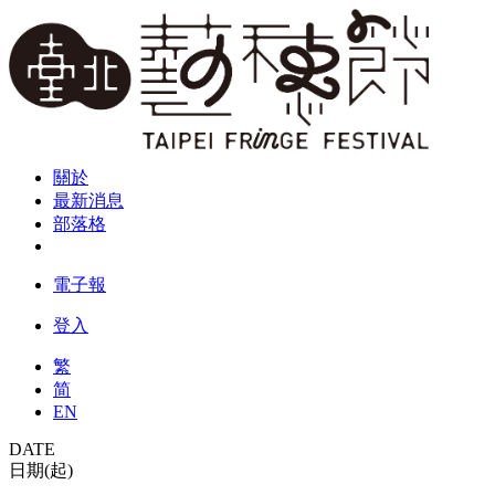
關於
最新消息
部落格
電子報
登入
繁
简
EN
DATE
日期(起)